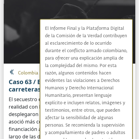
El Informe Final y la Plataforma Digital
de la Comisión de la Verdad contribuyen
al esclarecimiento de lo ocurrido
durante el conflicto armado colombiano,
para ofrecer una explicación amplia de
la complejidad del mismo. Por esta
Colombia adentro
razón, algunos contenidos hacen
Caso 63 / El secuestro en el Cesar: entre
evidentes las violaciones a Derechos
carreteras y cercas
Humanos y Derecho Internacional
Humanitario, presentan lenguaje
El secuestro en el Caribe colombiano cobra
explícito e incluyen relatos, imágenes y
realidad con las primeras insurgencias que se
testimonios, entre otros, que pueden
desplegaron en su territorio. Desde sus inicios se
afectar la sensibilidad de algunas
asoció más como mecanismo que aseguraba
personas. Se recomienda la supervisión
financiación a la guerra que libraban; aunque a lo
y acompañamiento de padres o adultos
largo de las décadas...