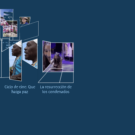
Cosechando la
verdad
Cantos, tambores y
Pueblos en
raíces de
resistencia, por una
resistencia
vida en paz
Ciclo de cine: Que
La resurrección de
haiga paz
los condenados