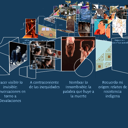
Un botiquín contra
Conflicto y paz
Llamamiento a la
Alianzas de verdad
el olvido
verdad
Narrativas de
Reconóceme. La
Rompiendo muros
Sentir la vida
Cantos de verdad
excombatientes
Colombia exiliada
en Euskadi
Altavoces: poéticas
Forensic
Dolor en
Historias de
Juntanza gráfica
Verdad Poética :
Caminar: una
Lapükat (un mal
de la memoria
Architecture
Yurumanguí y Los
adultos narradas
por la verdad
Serie documental
práctica cultural de
sueño)
doce
por niños
resistencia
Escuche mi verdad
Mitú
Re-Conectando:
¡Si el río hablara!
Huellas que
16 de mayo
El arte de contar
Laboratorios de
persisten, caminos
nuestra historia
Verdad y
que resisten
Reconciliación
Salida al sol,
Luz de la noche
Transición
Salirle al paso
Lienzos de la
Mujeres en
camino a la paz
memoria
resistencia cultural
acer visible lo
A contracorriente
Nombrar lo
Recuerdo mi
invisible:
de las inequidades
Innombrable: la
origen: relatos de
nversaciones en
palabra que huye a
resistencia
torno a
la muerte
indígena
Devalaciones