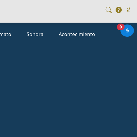
Rutas s
0
rmato
Sonora
Acontecimiento