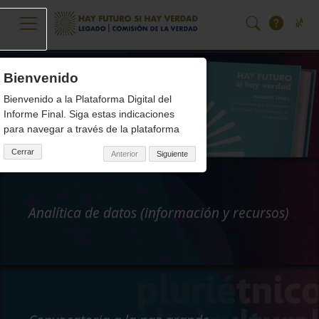
Pasar al contenido principal
Bienvenido
Hay futuro si hay verdad
Bienvenido a la Plataforma Digital del
Volúmenes del Informe Final
Informe Final. Siga estas indicaciones
para navegar a través de la plataforma
Cerrar
Anterior
Siguiente
Analítica de datos (información y recursos)