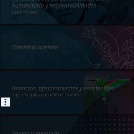
humanitario y responsabilidades
colectivas
Colombia adentro
Impactos, afrontamientos y resistencias
Sufrir la guerra y rehacer la vida
Sonido y memoria