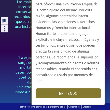
Las maletas del exilio están llenas de miedo e
para ofrecer una explicación amplia de
incertidumbre, pero también de objetos que
la complejidad del mismo. Por esta
conservan el vínculo con su país, su gente y sus
recuerdos. Esta exposición muestra estos objetos
razón, algunos contenidos hacen
que son testimonios de sobrevivencia, cuentan
evidentes las violaciones a Derechos
una historia y, a su vez, son la evidencia material
Humanos y Derecho Internacional
del exilio colombiano.
Humanitario, presentan lenguaje
explícito e incluyen relatos, imágenes y
Voces desde
testimonios, entre otros, que pueden
la otra orilla
afectar la sensibilidad de algunas
"La exposición intenta, a través de la vida que
personas. Se recomienda la supervisión
surge de la creación artística, aliviar la carga
y acompañamiento de padres o adultos
mortífera que pesa sobre las historias que
responsables, cuando el contenido sea
desembocan en el exilio y ataviar con un manto
consultado o usado por menores de
poético el dolor, el horror, la resistencia y la
edad.
dignidad que tejen estos relatos”.
Iniciativa del Nodo París con colaboración del
Nodo Alemania y Segunda y Tercera Generación.
ENTIENDO
|
|
Términos y condiciones de la plataforma digital
Cooperantes
Créditos