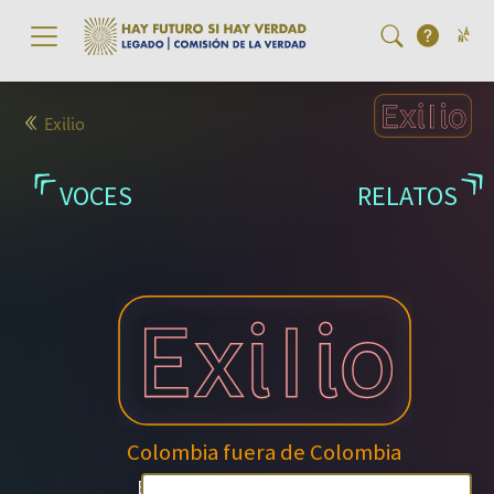
Pasar al contenido principal
Exilio
VOCES
RELATOS
Colombia fuera de Colombia
Esta es la experiencia del exilio