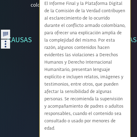
El Informe Final y la Plataforma Digital
colombiano, narrado por las voces de
las víctimas en el exterior.
de la Comisión de la Verdad contribuyen
al esclarecimiento de lo ocurrido
durante el conflicto armado colombiano,
para ofrecer una explicación amplia de
CAUSAS
VIVENCIAS
la complejidad del mismo. Por esta
Introducción
razón, algunos contenidos hacen
evidentes las violaciones a Derechos
Humanos y Derecho Internacional
Humanitario, presentan lenguaje
RUTAS
explícito e incluyen relatos, imágenes y
testimonios, entre otros, que pueden
afectar la sensibilidad de algunas
personas. Se recomienda la supervisión
y acompañamiento de padres o adultos
responsables, cuando el contenido sea
consultado o usado por menores de
edad.