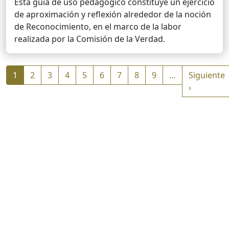
Esta guía de uso pedagógico constituye un ejercicio
de aproximación y reflexión alrededor de la noción
de Reconocimiento, en el marco de la labor
realizada por la Comisión de la Verdad.
Paginación
1
2
3
4
5
6
7
8
9
…
Siguiente
Siguiente
›