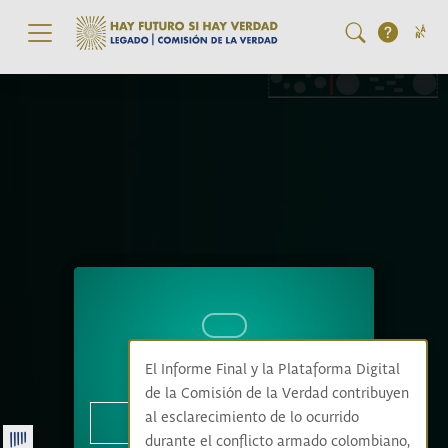
Pasar al contenido principal
Deslice para navegar
Deslice para navegar
El Informe Final y la Plataforma Digital
de la Comisión de la Verdad contribuyen
al esclarecimiento de lo ocurrido
Haga clic para continuar
Haga clic para continuar
durante el conflicto armado colombiano,