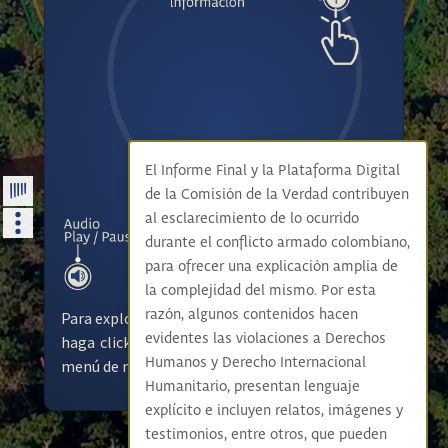
El Informe Final y la Plataforma Digital
de la Comisión de la Verdad contribuyen
al esclarecimiento de lo ocurrido
durante el conflicto armado colombiano,
para ofrecer una explicación amplia de
la complejidad del mismo. Por esta
razón, algunos contenidos hacen
Para explorar el contenido de este componente
evidentes las violaciones a Derechos
haga click en los botones que hacen parte del
Humanos y Derecho Internacional
menú de navegación.
Humanitario, presentan lenguaje
explícito e incluyen relatos, imágenes y
testimonios, entre otros, que pueden