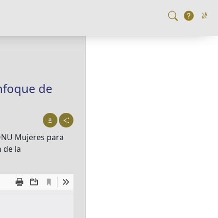
nfoque de
 ONU Mujeres para
 de la