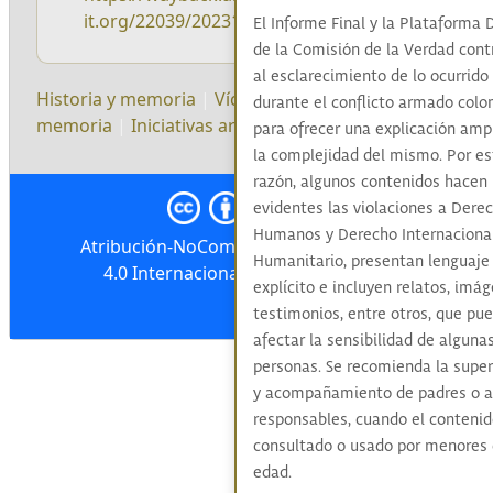
it.org/22039/20231024192424/https://web.comis
El Informe Final y la Plataforma D
de la Comisión de la Verdad cont
al esclarecimiento de lo ocurrido
Historia y memoria
|
Víctimas
|
Ejercicios de
durante el conflicto armado colo
memoria
|
Iniciativas artísticas y culturales
|
para ofrecer una explicación amp
la complejidad del mismo. Por es
razón, algunos contenidos hacen
evidentes las violaciones a Dere
Humanos y Derecho Internaciona
Atribución-NoComercial-CompartirIgual
Humanitario, presentan lenguaje
4.0 Internacional (CC BY-NC-SA 4.0)
explícito e incluyen relatos, imá
testimonios, entre otros, que pu
afectar la sensibilidad de alguna
personas. Se recomienda la super
y acompañamiento de padres o a
responsables, cuando el contenid
consultado o usado por menores
edad.