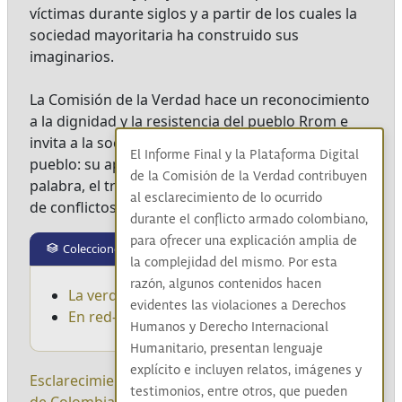
víctimas durante siglos y a partir de los cuales la
sociedad mayoritaria ha construido sus
imaginarios.
La Comisión de la Verdad hace un reconocimiento
a la dignidad y la resistencia del pueblo Rrom e
invita a la sociedad a conocer los valores de este
El Informe Final y la Plataforma Digital
pueblo: su apego a la libertad, el respeto a la
de la Comisión de la Verdad contribuyen
palabra, el trabajo decente y la resolución pacífica
al esclarecimiento de lo ocurrido
de conflictos.
durante el conflicto armado colombiano,
para ofrecer una explicación amplia de
Colecciones
la complejidad del mismo. Por esta
razón, algunos contenidos hacen
La verdad del Pueblo Rrom
evidentes las violaciones a Derechos
En red-ando y sanando desde el territorio
Humanos y Derecho Internacional
Humanitario, presentan lenguaje
explícito e incluyen relatos, imágenes y
Esclarecimiento
|
Pueblo Rrom
|
Pueblo Gitano
testimonios, entre otros, que pueden
de Colombia
|
Kriss Romani
|
Shib Romani
|