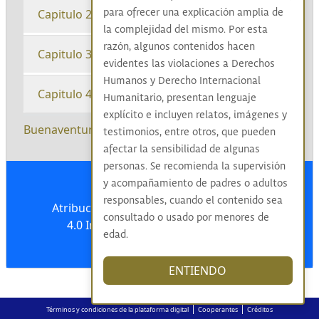
Capitulo 2
para ofrecer una explicación amplia de
la complejidad del mismo. Por esta
razón, algunos contenidos hacen
Capitulo 3
evidentes las violaciones a Derechos
Humanos y Derecho Internacional
Capitulo 4
Humanitario, presentan lenguaje
explícito e incluyen relatos, imágenes y
Buenaventura
|
Valle del Cauca
|
Paramilitares
|
testimonios, entre otros, que pueden
afectar la sensibilidad de algunas
personas. Se recomienda la supervisión
y acompañamiento de padres o adultos
responsables, cuando el contenido sea
Atribución-NoComercial-CompartirIgual
consultado o usado por menores de
4.0 Internacional (CC BY-NC-SA 4.0)
edad.
ENTIENDO
|
|
Términos y condiciones de la plataforma digital
Cooperantes
Créditos