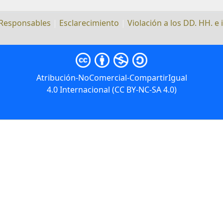
Responsables
|
Esclarecimiento
|
Violación a los DD. HH. e 
Atribución-NoComercial-CompartirIgual
4.0 Internacional (CC BY-NC-SA 4.0)