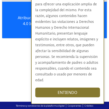
para ofrecer una explicación amplia de
la complejidad del mismo. Por esta
razón, algunos contenidos hacen
Atribución-NoComercial-CompartirIgual
evidentes las violaciones a Derechos
4.0 Internacional (CC BY-NC-SA 4.0)
Humanos y Derecho Internacional
Humanitario, presentan lenguaje
explícito e incluyen relatos, imágenes y
testimonios, entre otros, que pueden
afectar la sensibilidad de algunas
personas. Se recomienda la supervisión
y acompañamiento de padres o adultos
responsables, cuando el contenido sea
consultado o usado por menores de
edad.
ENTIENDO
|
|
Términos y condiciones de la plataforma digital
Cooperantes
Créditos