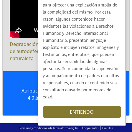
para ofrecer una explicación amplia de
la complejidad del mismo. Por esta
razón, algunos contenidos hacen
evidentes las violaciones a Derechos
Humanos y Derecho Internacional
Humanitario, presentan lenguaje
Degradación de la guerra
|
Paramilitares/Grupos
explícito e incluyen relatos, imágenes y
de autodefensa
|
Río Magdalena
|
Impactos a la
testimonios, entre otros, que pueden
naturaleza
|
afectar la sensibilidad de algunas
personas. Se recomienda la supervisión
y acompañamiento de padres o adultos
responsables, cuando el contenido sea
Atribución-NoComercial-CompartirIgual
consultado o usado por menores de
4.0 Internacional (CC BY-NC-SA 4.0)
edad.
ENTIENDO
|
|
Términos y condiciones de la plataforma digital
Cooperantes
Créditos