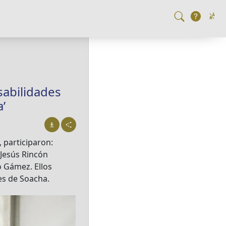
sabilidades
’
 participaron:
 Jesús Rincón
o Gámez. Ellos
es de Soacha.