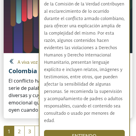
de la Comisión de la Verdad contribuyen
al esclarecimiento de lo ocurrido
durante el conflicto armado colombiano,
para ofrecer una explicación amplia de
la complejidad del mismo. Por esta
razón, algunos contenidos hacen
evidentes las violaciones a Derechos
Humanos y Derecho Internacional
A viva voz
Humanitario, presentan lenguaje
Colombia adentro
explícito e incluyen relatos, imágenes y
testimonios, entre otros, que pueden
El conflicto ha conducido al uso cotidiano de una
afectar la sensibilidad de algunas
serie de palabras que encarnan experiencias
personas. Se recomienda la supervisión
diversas y cuyo significado varía según la carga
y acompañamiento de padres o adultos
emocional que tiene para quien la pronuncia. Así se
responsables, cuando el contenido sea
oyen cuando sus dueños las llenan de significado
consultado o usado por menores de
edad.
Paginación
Siguiente página
Última página
1
2
3
Siguiente ›
Último »