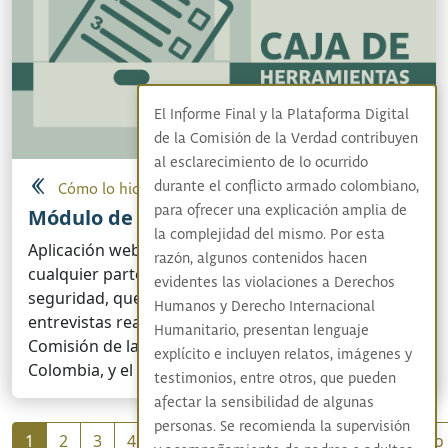
El Informe Final y la Plataforma Digital
de la Comisión de la Verdad contribuyen
al esclarecimiento de lo ocurrido
durante el conflicto armado colombiano,
Cómo lo hicimos
para ofrecer una explicación amplia de
Módulo de escucha
la complejidad del mismo. Por esta
Aplicación web que puede ser accedida desde
razón, algunos contenidos hacen
cualquier parte del mundo, con altos niveles de
evidentes las violaciones a Derechos
seguridad, que permite resguardar todas las
Humanos y Derecho Internacional
entrevistas realizadas por los compañeros de la
Humanitario, presentan lenguaje
Comisión de la Verdad a lo largo y ancho de
explícito e incluyen relatos, imágenes y
Colombia, y el mundo.
testimonios, entre otros, que pueden
afectar la sensibilidad de algunas
personas. Se recomienda la supervisión
Paginación
1
2
3
4
5
6
7
8
Siguiente
Último