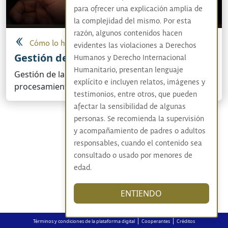
para ofrecer una explicación amplia de
la complejidad del mismo. Por esta
razón, algunos contenidos hacen
Cómo lo hicimos
evidentes las violaciones a Derechos
Gestión de la información
Humanos y Derecho Internacional
Humanitario, presentan lenguaje
Gestión de la información, desde su recepción,
explícito e incluyen relatos, imágenes y
procesamiento y puesta en público.
testimonios, entre otros, que pueden
afectar la sensibilidad de algunas
personas. Se recomienda la supervisión
y acompañamiento de padres o adultos
responsables, cuando el contenido sea
consultado o usado por menores de
edad.
ENTIENDO
|
|
Términos y condiciones de la plataforma digital
Cooperantes
Créditos