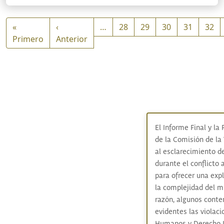
Paginación
«
‹
…
28
29
30
31
32
Primera página
Página anterior
Primero
Anterior
El Informe Final y la
de la Comisión de la
al esclarecimiento de
durante el conflicto
para ofrecer una exp
la complejidad del m
razón, algunos conte
evidentes las violac