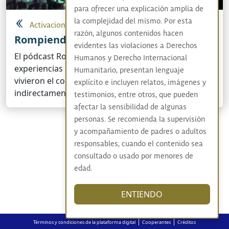
para ofrecer una explicación amplia de
la complejidad del mismo. Por esta
Activaciones artísticas y culturales
razón, algunos contenidos hacen
Rompiendo muros
evidentes las violaciones a Derechos
El pódcast Rompiendo muros aborda las
Humanos y Derecho Internacional
experiencias de jóvenes privados de la libertad que
Humanitario, presentan lenguaje
vivieron el conflicto armado directa o
explícito e incluyen relatos, imágenes y
indirectamente
testimonios, entre otros, que pueden
afectar la sensibilidad de algunas
personas. Se recomienda la supervisión
y acompañamiento de padres o adultos
responsables, cuando el contenido sea
consultado o usado por menores de
edad.
ENTIENDO
|
|
Términos y condiciones de la plataforma digital
Cooperantes
Créditos