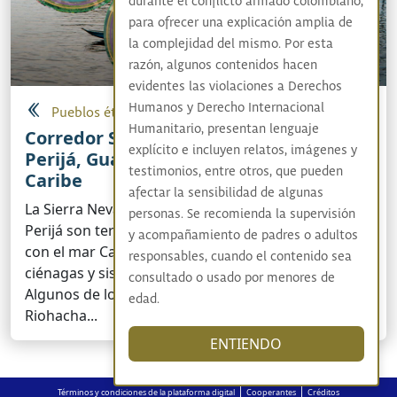
durante el conflicto armado colombiano,
para ofrecer una explicación amplia de
la complejidad del mismo. Por esta
razón, algunos contenidos hacen
evidentes las violaciones a Derechos
Humanos y Derecho Internacional
Pueblos étnicos
Humanitario, presentan lenguaje
Corredor Sierra Nevada y Serranía del
explícito e incluyen relatos, imágenes y
Perijá, Guajira - Conexión con el mar
testimonios, entre otros, que pueden
Caribe
afectar la sensibilidad de algunas
La Sierra Nevada de Santa Marta y la Serranía del
personas. Se recomienda la supervisión
Perijá son territorios que se unen de norte a sur
y acompañamiento de padres o adultos
con el mar Caribe a través de ríos, sabanas,
responsables, cuando el contenido sea
ciénagas y sistemas montañosos interconectados.
consultado o usado por menores de
Algunos de los 38 municipios de este corredor son:
edad.
Riohacha...
ENTIENDO
|
|
Términos y condiciones de la plataforma digital
Cooperantes
Créditos