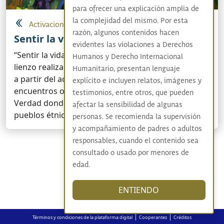
para ofrecer una explicación amplia de
la complejidad del mismo. Por esta
Activaciones artísticas y culturales
razón, algunos contenidos hacen
Sentir la vida
evidentes las violaciones a Derechos
“Sentir la vida” es una obra artística de óleo sobre
Humanos y Derecho Internacional
lienzo realizada por el maestro Carlos Jacanamijoy
Humanitario, presentan lenguaje
a partir del acompañamiento de diversos
explícito e incluyen relatos, imágenes y
encuentros organizados por la Comisión de la
testimonios, entre otros, que pueden
Verdad donde las víctimas pertenecientes a los
afectar la sensibilidad de algunas
pueblos étnicos...
personas. Se recomienda la supervisión
y acompañamiento de padres o adultos
responsables, cuando el contenido sea
consultado o usado por menores de
edad.
ENTIENDO
|
|
Términos y condiciones de la plataforma digital
Cooperantes
Créditos