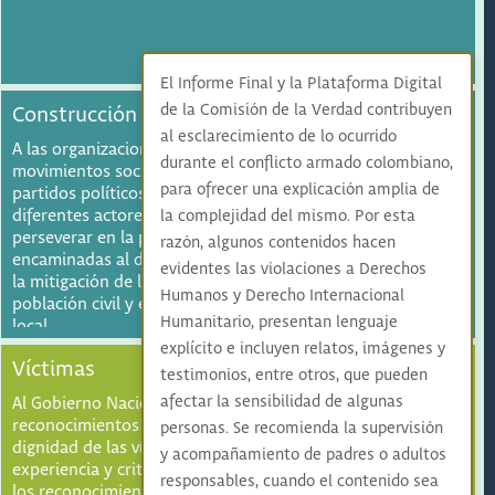
El Informe Final y la Plataforma Digital
de la Comisión de la Verdad contribuyen
Construcción de paz
al esclarecimiento de lo ocurrido
A las organizaciones de la sociedad civil y a los
durante el conflicto armado colombiano,
movimientos sociales por la paz, a los empresarios y a los
para ofrecer una explicación amplia de
partidos políticos, a rechazar la lucha armada y exigir a los
diferentes actores poner fin a la confrontación. También a
la complejidad del mismo. Por esta
perseverar en la promoción e impulso de iniciativas
razón, algunos contenidos hacen
encaminadas al desescalamiento del conflicto armado y a
evidentes las violaciones a Derechos
la mitigación de los impactos de la violencia en la
Humanos y Derecho Internacional
población civil y en las comunidades a nivel regional y
Humanitario, presentan lenguaje
local.
explícito e incluyen relatos, imágenes y
Víctimas
testimonios, entre otros, que pueden
afectar la sensibilidad de algunas
Al Gobierno Nacional, asumir el compromiso de liderar los
reconocimientos extrajudiciales de responsabilidad y de la
personas. Se recomienda la supervisión
dignidad de las víctimas sobre la base de los avances,
y acompañamiento de padres o adultos
experiencia y criterios de la Comisión, dando prioridad a
responsables, cuando el contenido sea
los reconocimientos de responsabilidad de hechos sufridos