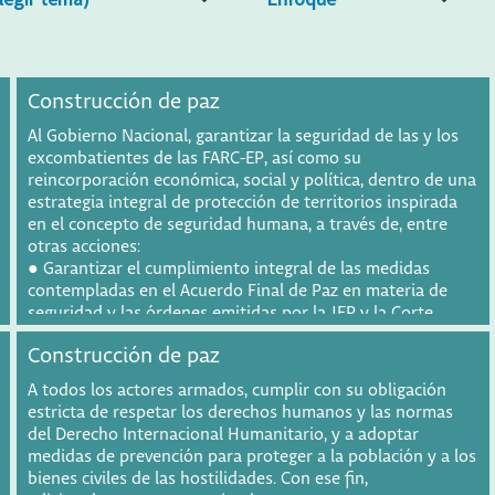
Construcción de paz
Al Gobierno Nacional, garantizar la seguridad de las y los
excombatientes de las FARC-EP, así como su
reincorporación económica, social y política, dentro de una
estrategia integral de protección de territorios inspirada
en el concepto de seguridad humana, a través de, entre
otras acciones:
● Garantizar el cumplimiento integral de las medidas
contempladas en el Acuerdo Final de Paz en materia de
seguridad y las órdenes emitidas por la JEP y la Corte
Constitucional, e implementar medidas para la atención a
Construcción de paz
viudas, hijas e hijos de excombatientes asesinados.
● Reglamentar y poner en marcha el Sistema Nacional de
A todos los actores armados, cumplir con su obligación
Reincorporación con una participación efectiva de los
estricta de respetar los derechos humanos y las normas
excombatientes, garantizando su implementación con
del Derecho Internacional Humanitario, y a adoptar
enfoque diferencial, de género y étnico.
medidas de prevención para proteger a la población y a los
● Dar celeridad al acceso a tierras, vivienda y proyectos
bienes civiles de las hostilidades. Con ese fin,
productivos, y garantizar la y garantizar la sostenibilidad