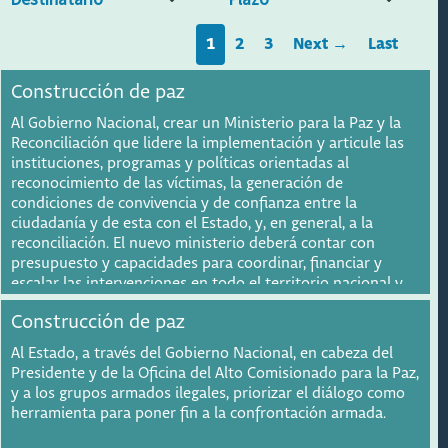
1
2
3
Next →
Last
Construcción de paz
Al Gobierno Nacional, crear un Ministerio para la Paz y la
Reconciliación que lidere la implementación y articule las
instituciones, programas y políticas orientadas al
reconocimiento de las víctimas, la generación de
condiciones de convivencia y de confianza entre la
ciudadanía y de esta con el Estado, y, en general, a la
reconciliación. El nuevo ministerio deberá contar con
presupuesto y capacidades para coordinar, financiar y
escalar las intervenciones en todo el territorio nacional y
con otros entes del gobierno y del Estado. Para lo anterior,
Construcción de paz
se deberá fortalecer y garantizar el rol de asesoría y
acompañamiento que cumple el Consejo Nacional de Paz y
Al Estado, a través del Gobierno Nacional, en cabeza del
los Consejos Territoriales.
Presidente y de la Oficina del Alto Comisionado para la Paz,
y a los grupos armados ilegales, priorizar el diálogo como
herramienta para poner fin a la confrontación armada.