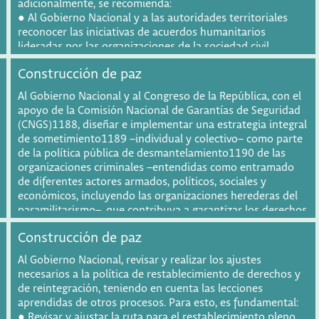
adicionalmente, se recomienda:
de estos últimos, ya sean individuales o colectivos.
● Al Gobierno Nacional y a las autoridades territoriales
reconocer las iniciativas de acuerdos humanitarios
lideradas por las organizaciones de la sociedad civil.
● Al Gobierno y a las autoridades territoriales, promover la
Construcción de paz
realización de acuerdos humanitarios en los territorios
más afectados por el conflicto armado con la participación
Al Gobierno Nacional y al Congreso de la República, con el
de las comunidades.
apoyo de la Comisión Nacional de Garantías de Seguridad
● A los actores armados respetar y garantizar la labor que
(CNGS)1188, diseñar e implementar una estrategia integral
desempeñan los organismos humanitarios nacionales e
de sometimiento1189 –individual y colectivo– como parte
internacionales y a la misión médica en el territorio.
de la política pública de desmantelamiento1190 de las
● Al Gobierno Nacional, con el apoyo de las organizaciones
organizaciones criminales –entendidas como entramado
civiles de desminado, avanzar en el desminado humanitario
de diferentes actores armados, políticos, sociales y
en cumplimiento de los compromisos internacionales,
económicos, incluyendo las organizaciones herederas del
priorizando las zonas más afectadas por la presencia de
paramilitarismo–, que contribuya a garantizar los derechos
minas antipersona y municiones sin explotar. Exigimos a
de las víctimas a la verdad, la justicia, la reparación y la no
los grupos armados ilegales cesar las afectaciones a la
Construcción de paz
repetición. Para esto, se recomienda:
población civil, las comunidades y los territorios y los
● Fortalecer el análisis de contexto, la caracterización y el
invitamos a adoptar medidas y gestos unilaterales que
Al Gobierno Nacional, revisar y realizar los ajustes
diagnóstico de los diferentes grupos, sus tipologías, su
contribuyan al desescalamiento de la confrontación
necesarios a la política de restablecimiento de derechos y
estructura, sus motivaciones y sus formas de financiación y
armada.
de reintegración, teniendo en cuenta las lecciones
objetivos, con el fin de responder a las particularidades de
aprendidas de otros procesos. Para esto, es fundamental:
la criminalidad organizada.
● Revisar y ajustar la ruta para el restablecimiento pleno