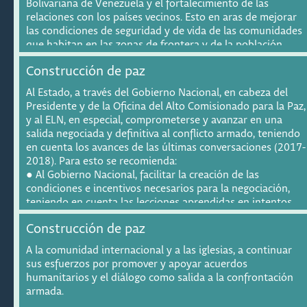
Bolivariana de Venezuela y el fortalecimiento de las
● Profundizar la participación informada e incidente de los
relaciones con los países vecinos. Esto en aras de mejorar
diversos sectores sociales como principio transversal y
las condiciones de seguridad y de vida de las comunidades
condición necesaria en cada una de las etapas de la
que habitan en las zonas de frontera y de la población
implementación para avanzar en la construcción de paz
migrante, en general.
territorial.
Construcción de paz
● Avanzar con mayor celeridad en la implementación de las
disposiciones del capítulo étnico y de las medidas de
Al Estado, a través del Gobierno Nacional, en cabeza del
género.
Presidente y de la Oficina del Alto Comisionado para la Paz,
● Incrementar la financiación para aumentar la cobertura e
y al ELN, en especial, comprometerse y avanzar en una
impacto del conjunto de medidas del Acuerdo.
salida negociada y definitiva al conflicto armado, teniendo
● Garantizar la articulación de la implementación con la
en cuenta los avances de las últimas conversaciones (2017-
estrategia de seguridad (ver recomendaciones seguridad).
2018). Para esto se recomienda:
● Al Gobierno Nacional, facilitar la creación de las
condiciones e incentivos necesarios para la negociación,
teniendo en cuenta las lecciones aprendidas en intentos
pasados. Específicamente, se sugiere (i) reconocer el
Construcción de paz
«Protocolo establecido en caso de ruptura de la
negociación de diálogos de paz Gobierno colombiano-ELN»
A la comunidad internacional y a las iglesias, a continuar
y (ii) impulsar iniciativas y espacios regionales de diálogos
sus esfuerzos por promover y apoyar acuerdos
enfocados en la mitigación de los impactos humanitarios
humanitarios y el diálogo como salida a la confrontación
de la confrontación y el abordaje de los factores
armada.
estructurales de persistencia del conflicto armado.