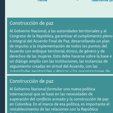
Construcción de paz
Al Gobierno Nacional, a las autoridades territoriales y al
Congreso de la República, garantizar el cumplimiento pleno
e integral del Acuerdo Final de Paz, desarrollando un plan
de impulso a la implementación de todos los puntos del
Acuerdo con enfoque territorial, étnico, de género y de
derechos de las mujeres. Esto debe hacerse sobre la base e
un diálogo amplio con las instituciones, las instancias de
seguimiento creadas en virtud del Acuerdo, con las
autoridades territoriales y étnicas y las organizaciones de
la sociedad civil nacionales y locales que han venido
Construcción de paz
haciendo seguimiento a la implementación y que permita,
entre otros:
Al Gobierno Nacional formular una nueva política
● Establecer tiempos, recursos y objetivos de corto,
internacional que se base en las necesidades de
mediano y largo plazo que den claridad frente al horizonte
superación del conflicto armado y la construcción de paz
de la implementación, y fortalecer el seguimiento con
en Colombia. En el marco de esa política, es importante el
indicadores e informes públicos y periódicos con enfoque
restablecimiento de las relaciones con la República
territorial, étnico, de género y de derechos de las mujeres.