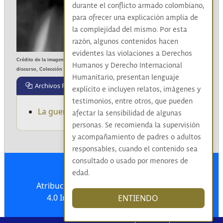
durante el conflicto armado colombiano,
para ofrecer una explicación amplia de
la complejidad del mismo. Por esta
razón, algunos contenidos hacen
evidentes las violaciones a Derechos
Crédito de la imagen: Autor desconocido, sin fecha, Imagen 1332,Gaitán en 
Humanos y Derecho Internacional
discurso, Colección fotográfica Fondo Jorge Eliécer Gaitán.
Humanitario, presentan lenguaje
Archivos Relacionados
explícito e incluyen relatos, imágenes y
testimonios, entre otros, que pueden
La guerra civil
afectar la sensibilidad de algunas
personas. Se recomienda la supervisión
y acompañamiento de padres o adultos
responsables, cuando el contenido sea
consultado o usado por menores de
edad.
Atribución-NoComercial-CompartirIgual
4.0 Internacional (CC BY-NC-SA 4.0)
ENTIENDO