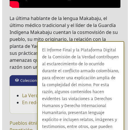
La última hablante de la lengua Makabaju, el
último médico tradicional y el líder de la Guardía
Indígena Makabaju cuentan la cosmovisión de su
pueblo, su mito originario, la relación con la
planta de Yagé y cómo se representa todo esto en
El Informe Final y la Plataforma Digital
sus prácticas y autoridades. También las
de la Comisión de la Verdad contribuyen
amenazas que viven en su territorio, por esta
al esclarecimiento de lo ocurrido
razón son un pueblo en riesgo de exterminio.
durante el conflicto armado colombiano,
para ofrecer una explicación amplia de
Colecciones
la complejidad del mismo. Por esta
razón, algunos contenidos hacen
La Verdad del Pueblo Indígena
evidentes las violaciones a Derechos
En red-ando y sanando desde el territorio
Humanos y Derecho Internacional
Humanitario, presentan lenguaje
explícito e incluyen relatos, imágenes y
Pueblos étnicos
|
Makaguaje
|
Resistencia
|
No
testimonios, entre otros, que pueden
Repetición
|
Convivencia
|
Guardia Indígena
|