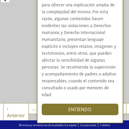
para ofrecer una explicación amplia de
la complejidad del mismo. Por esta
razón, algunos contenidos hacen
evidentes las violaciones a Derechos
Humanos y Derecho Internacional
Humanitario, presentan lenguaje
explícito e incluyen relatos, imágenes y
testimonios, entre otros, que pueden
afectar la sensibilidad de algunas
personas. Se recomienda la supervisión
y acompañamiento de padres o adultos
responsables, cuando el contenido sea
consultado o usado por menores de
edad.
ión
‹
…
10
11
12
13
14
15
16
ENTIENDO
Primera página
Página anterior
Anterior
|
|
Términos y condiciones de la plataforma digital
Cooperantes
Créditos