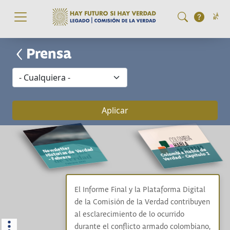
Prensa
Pasar al contenido principal
Newsletter
Historias de Verdad
Colombia Habla de
Verdad - Capítulo 1
- Febrero
El Informe Final y la Plataforma Digital
de la Comisión de la Verdad contribuyen
al esclarecimiento de lo ocurrido
durante el conflicto armado colombiano,