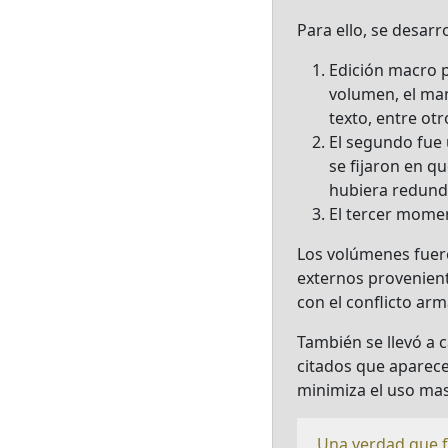
Para ello, se desar
Edición macro p
volumen, el man
texto, entre otr
El segundo fue u
se fijaron en q
hubiera redunda
El tercer moment
Los volúmenes fuero
externos provenient
con el conflicto ar
También se llevó a 
citados que aparece
minimiza el uso mas
Una verdad que f