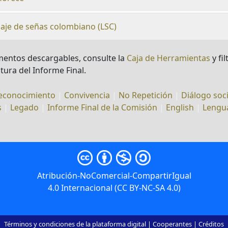
aje de señas colombiano (LSC)
entos descargables, consulte la
Caja de Herramientas
y fil
tura del Informe Final.
econocimiento
|
Convivencia
|
No Repetición
|
Diálogo soci
s
|
Legado
|
Informe Final de la Comisión
|
English
|
Lengua
Atribución-NoComercial-CompartirIgual
4.0 Internacional (CC BY-NC-SA 4.0)
Términos y condiciones de la plataforma digital
|
Cooperantes
|
Créditos