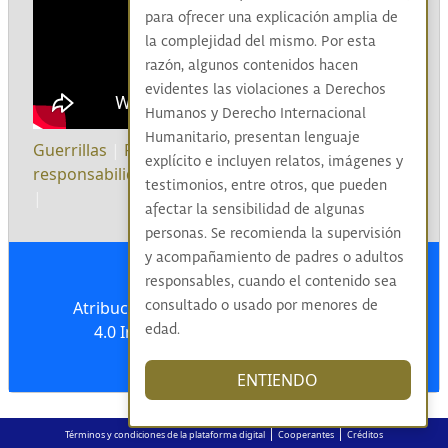
para ofrecer una explicación amplia de
la complejidad del mismo. Por esta
razón, algunos contenidos hacen
evidentes las violaciones a Derechos
Humanos y Derecho Internacional
Humanitario, presentan lenguaje
Guerrillas
|
Reconocimiento
|
Aceptación de
explícito e incluyen relatos, imágenes y
responsabilidad
|
FARC-EP
|
Secuestro
|
Víctimas
testimonios, entre otros, que pueden
|
afectar la sensibilidad de algunas
personas. Se recomienda la supervisión
y acompañamiento de padres o adultos
responsables, cuando el contenido sea
Atribución-NoComercial-CompartirIgual
consultado o usado por menores de
4.0 Internacional (CC BY-NC-SA 4.0)
edad.
ENTIENDO
|
|
Términos y condiciones de la plataforma digital
Cooperantes
Créditos