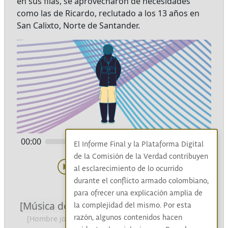
en sus filas, se aprovecharon de necesidades
como las de Ricardo, reclutado a los 13 años en
San Calixto, Norte de Santander.
00:00
03:13
El Informe Final y la Plataforma Digital
de la Comisión de la Verdad contribuyen
al esclarecimiento de lo ocurrido
durante el conflicto armado colombiano,
para ofrecer una explicación amplia de
[Música de suspenso y sonidos de lluvia]
la complejidad del mismo. Por esta
razón, algunos contenidos hacen
[Hombre joven habla] El comandante me mandó a