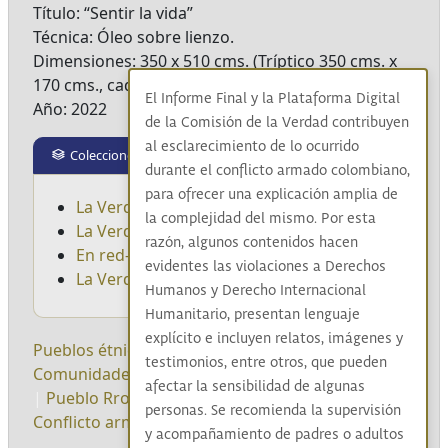
Título: “Sentir la vida”
Técnica: Óleo sobre lienzo.
Dimensiones: 350 x 510 cms. (Tríptico 350 cms. x
170 cms., cada panel)
El Informe Final y la Plataforma Digital
Año: 2022
de la Comisión de la Verdad contribuyen
al esclarecimiento de lo ocurrido
Colecciones
durante el conflicto armado colombiano,
para ofrecer una explicación amplia de
La Verdad del Pueblo Indígena
la complejidad del mismo. Por esta
La Verdad del Pueblo Negro
razón, algunos contenidos hacen
En red-ando y sanando desde el territorio
evidentes las violaciones a Derechos
La Verdad del Pueblo Rrom
Humanos y Derecho Internacional
Humanitario, presentan lenguaje
explícito e incluyen relatos, imágenes y
Pueblos étnicos
|
Pueblos indígenas
|
testimonios, entre otros, que pueden
Comunidades negras
|
Palenqueros/as
|
Raizales
afectar la sensibilidad de algunas
|
Pueblo Rrom
|
Resistencias
|
No Repetición
|
personas. Se recomienda la supervisión
Conflicto armado interno
|
Racismo estructural
|
y acompañamiento de padres o adultos