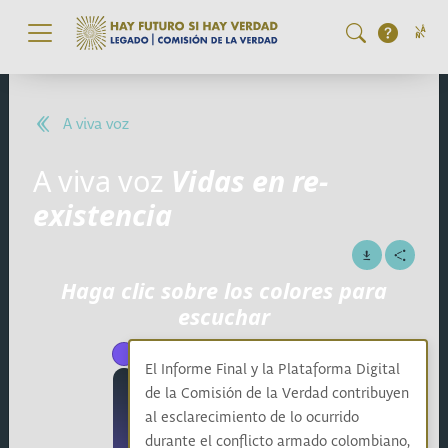
Pasar al contenido principal
A viva voz
A
v
i
v
a
v
o
z
Vidas en re-
existencia
Haga clic sobre los colores para
escuchar
El Informe Final y la Plataforma Digital
de la Comisión de la Verdad contribuyen
al esclarecimiento de lo ocurrido
durante el conflicto armado colombiano,