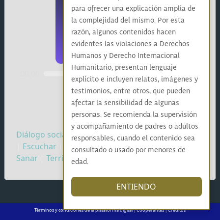
para ofrecer una explicación amplia de
la complejidad del mismo. Por esta
razón, algunos contenidos hacen
evidentes las violaciones a Derechos
Humanos y Derecho Internacional
Humanitario, presentan lenguaje
00:00
00:00
explícito e incluyen relatos, imágenes y
testimonios, entre otros, que pueden
afectar la sensibilidad de algunas
personas. Se recomienda la supervisión
y acompañamiento de padres o adultos
Diálogo social
|
Mujer
|
Comunidad
|
Diversidad
responsables, cuando el contenido sea
|
Escuchar
|
Futuro
|
Memoria
|
Resistencia
|
consultado o usado por menores de
Sanar
|
Territorio
|
English
|
Loud Voice
|
edad.
ENTIENDO
Términos y condiciones de la plataforma digital
Cooperantes
Créditos
|
|