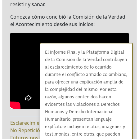
resistir y sanar.
Conozca cómo concibió la Comisión de la Verdad
el Acontecimiento desde sus inicios:
El Informe Final y la Plataforma Digital
de la Comisión de la Verdad contribuyen
al esclarecimiento de lo ocurrido
durante el conflicto armado colombiano,
para ofrecer una explicación amplia de
la complejidad del mismo. Por esta
razón, algunos contenidos hacen
evidentes las violaciones a Derechos
Humanos y Derecho Internacional
Humanitario, presentan lenguaje
Esclarecimiento
|
Reconocimiento
|
Convivencia
|
explícito e incluyen relatos, imágenes y
No Repetición
|
Diálogo social
|
Sistematización
|
testimonios, entre otros, que pueden
Futuros posibles
|
Informe Final de la Comisión
|