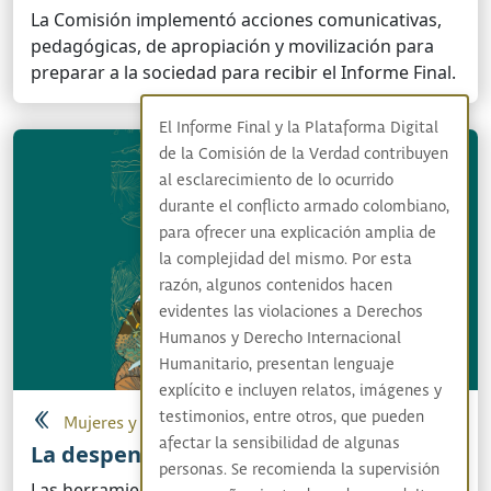
La Comisión implementó acciones comunicativas,
pedagógicas, de apropiación y movilización para
preparar a la sociedad para recibir el Informe Final.
El Informe Final y la Plataforma Digital
de la Comisión de la Verdad contribuyen
al esclarecimiento de lo ocurrido
durante el conflicto armado colombiano,
para ofrecer una explicación amplia de
la complejidad del mismo. Por esta
razón, algunos contenidos hacen
evidentes las violaciones a Derechos
Humanos y Derecho Internacional
Humanitario, presentan lenguaje
explícito e incluyen relatos, imágenes y
testimonios, entre otros, que pueden
Mujeres y personas LGBTIQ+
afectar la sensibilidad de algunas
La despensa
personas. Se recomienda la supervisión
Las herramientas para conocer, apropiar y difundir