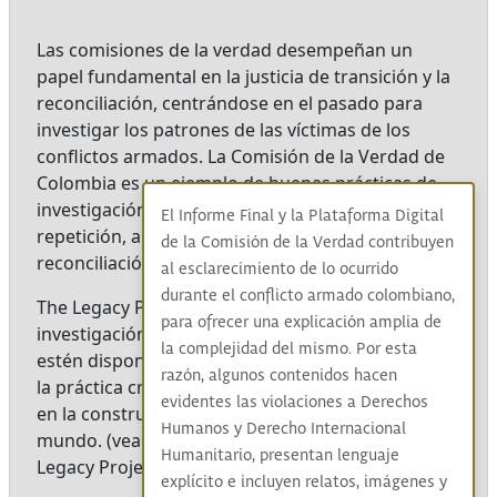
Las comisiones de la verdad desempeñan un
papel fundamental en la justicia de transición y la
reconciliación, centrándose en el pasado para
investigar los patrones de las víctimas de los
conflictos armados. La Comisión de la Verdad de
Colombia es un ejemplo de buenas prácticas de
investigación y recomendaciones para la no
El Informe Final y la Plataforma Digital
repetición, allanando el camino para la
de la Comisión de la Verdad contribuyen
reconciliación y la construcción de paz.
al esclarecimiento de lo ocurrido
durante el conflicto armado colombiano,
The Legacy Project celebra estos esfuerzos de
para ofrecer una explicación amplia de
investigación al hacer que los archivos resultantes
la complejidad del mismo. Por esta
estén disponibles a nivel mundial para el estudio y
razón, algunos contenidos hacen
la práctica creativa con la esperanza de trabajar
evidentes las violaciones a Derechos
en la construcción de paz y las políticas en todo el
Humanos y Derecho Internacional
mundo. (vea
aquí el evento de lanzamiento
del
Humanitario, presentan lenguaje
Legacy Project)
explícito e incluyen relatos, imágenes y