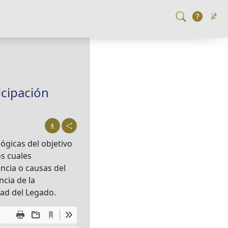
icipación
ógicas del objetivo
os cuales
encia o causas del
cia de la
idad del Legado.