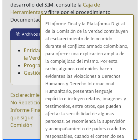
desarrollo del SIM, consulte la
Caja de
Herramientas
y filtre por el procedimiento
Documentación técnica SIM.
El Informe Final y la Plataforma Digital
de la Comisión de la Verdad contribuyen
Archivos Relacionados
al esclarecimiento de lo ocurrido
durante el conflicto armado colombiano,
Entidad depositaria - Archivo Comisión de
para ofrecer una explicación amplia de
la Verdad
la complejidad del mismo. Por esta
Programa de gestión documental - pgd
razón, algunos contenidos hacen
Gestión de la información
evidentes las violaciones a Derechos
Humanos y Derecho Internacional
Humanitario, presentan lenguaje
Esclarecimiento
|
Reconocimiento
|
Convivencia
|
explícito e incluyen relatos, imágenes y
No Repetición
|
Sistematización
|
Metodología
|
testimonios, entre otros, que pueden
Informe Final de la Comisión
|
Metodologías
|
Lo
afectar la sensibilidad de algunas
que sigue
|
Territorios
|
Legado
|
Legado de la
personas. Se recomienda la supervisión
Comisión
|
y acompañamiento de padres o adultos
responsables, cuando el contenido sea