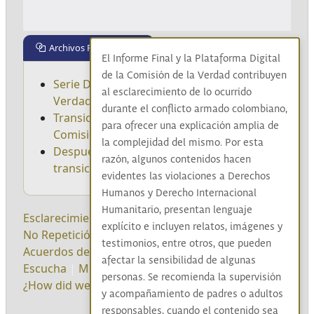
Archivos Relacionados
El Informe Final y la Plataforma Digital
de la Comisión de la Verdad contribuyen
Serie Documental: "El Acontecimiento de la
al esclarecimiento de lo ocurrido
Verdad"
durante el conflicto armado colombiano,
Transición, las formas de trabajo de la
para ofrecer una explicación amplia de
Comisión
la complejidad del mismo. Por esta
Después del Fuego, fragmentos de una
razón, algunos contenidos hacen
transición
evidentes las violaciones a Derechos
Humanos y Derecho Internacional
Humanitario, presentan lenguaje
Esclarecimiento
|
Reconocimiento
|
Convivencia
|
explícito e incluyen relatos, imágenes y
No Repetición
|
Diálogo social
|
Sistematización
|
testimonios, entre otros, que pueden
Acuerdos de Paz
|
Pleno de comisionados
|
afectar la sensibilidad de algunas
Escucha
|
Metodología
|
Territorios
|
Legado
|
personas. Se recomienda la supervisión
¿How did we do it?
|
English
|
y acompañamiento de padres o adultos
responsables, cuando el contenido sea