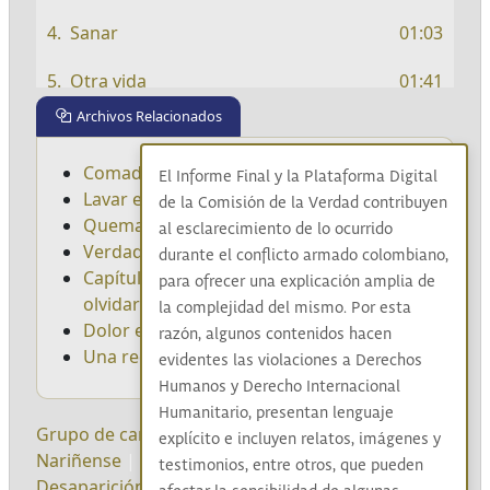
Sanar
01:03
Otra vida
01:41
Archivos Relacionados
La paz no es un imposible
01:37
Comadrear la pérdida
El canto
00:53
El Informe Final y la Plataforma Digital
Lavar el dolor
de la Comisión de la Verdad contribuyen
Navegando en la misma barca
Quemar el destierro
01:21
al esclarecimiento de lo ocurrido
Verdad Poética: serie documental
durante el conflicto armado colombiano,
Capítulo 2: Pintarse los labios para no
para ofrecer una explicación amplia de
olvidar
la complejidad del mismo. Por esta
Dolor en Yurumanguí y Los doce
razón, algunos contenidos hacen
Una red que nos sostiene
evidentes las violaciones a Derechos
Humanos y Derecho Internacional
Humanitario, presentan lenguaje
Grupo de cantaoras Esperanza y Paz del Pacífico
explícito e incluyen relatos, imágenes y
Nariñense
|
Mujeres afrocolombianas
|
testimonios, entre otros, que pueden
Desaparición forzada
|
Madres de personas dada