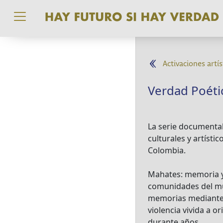
Pasar al contenido principal
Activaciones artís
Verdad Poéti
La serie documental
culturales y artíst
Colombia.
Mahates: memoria y 
comunidades del mun
memorias mediante la
violencia vivida a 
durante años.