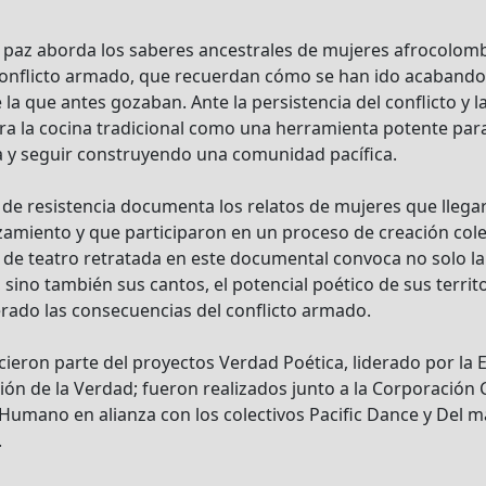
 paz aborda los saberes ancestrales de mujeres afrocolom
conflicto armado, que recuerdan cómo se han ido acabando 
 la que antes gozaban. Ante la persistencia del conflicto y l
ra la cocina tradicional como una herramienta potente para 
ra y seguir construyendo una comunidad pacífica.
s de resistencia documenta los relatos de mujeres que llegar
zamiento y que participaron en un proceso de creación colec
bra de teatro retratada en este documental convoca no solo 
 sino también sus cantos, el potencial poético de sus territor
rado las consecuencias del conflicto armado.
ieron parte del proyectos Verdad Poética, liderado por la Es
sión de la Verdad; fueron realizados junto a la Corporación 
umano en alianza con los colectivos Pacific Dance y Del mar 
.