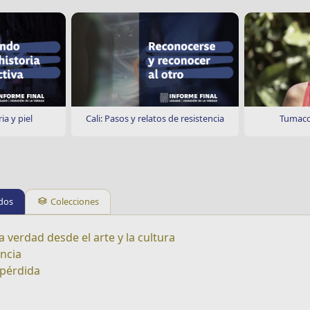
a y piel
Cali: Pasos y relatos de resistencia
Tumaco
dos
Colecciones
a verdad desde el arte y la cultura
encia
pérdida