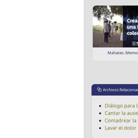
Mahates. Memori
Archivos Relaciona
Diálogo para l
Cantar la aus
Comadrear la 
Lavar el dolor