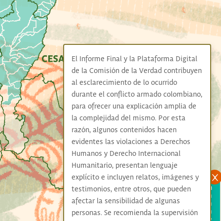
El Informe Final y la Plataforma Digital
de la Comisión de la Verdad contribuyen
al esclarecimiento de lo ocurrido
durante el conflicto armado colombiano,
para ofrecer una explicación amplia de
la complejidad del mismo. Por esta
razón, algunos contenidos hacen
evidentes las violaciones a Derechos
Humanos y Derecho Internacional
Humanitario, presentan lenguaje
explícito e incluyen relatos, imágenes y
La Región Caribe, dotada de una gran
testimonios, entre otros, que pueden
riqueza natural y cultural –fruto, esta
afectar la sensibilidad de algunas
última, de su gran mixtura étnica–, ha
sufrido siempre, sin embargo, una
personas. Se recomienda la supervisión
severa desigualdad social, lo que no le