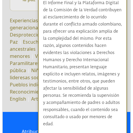
El Informe Final y la Plataforma Digital
de la Comisión de la Verdad contribuyen
al esclarecimiento de lo ocurrido
Experiencias en la guerra
|
Impactos
durante el conflicto armado colombiano,
generacionales
|
Impactos culturales
|
para ofrecer una explicación amplia de
Desprotección
|
Futuros posibles
|
Iniciativas de
la complejidad del mismo. Por esta
Paz
|
Escucha
|
Prácticas espirituales y
razón, algunos contenidos hacen
ancestrales
|
Resistencias
|
Reclutamiento de
evidentes las violaciones a Derechos
menores
|
Violencias sexuales
|
Guerrillas
|
Humanos y Derecho Internacional
Paramilitares/Grupos de autodefensa
|
Fuerza
Humanitario, presentan lenguaje
pública
|
Niños, niñas y adolescentes
|
Líderes y
explícito e incluyen relatos, imágenes y
lideresas sociales
|
Comunidades negras
|
testimonios, entre otros, que pueden
Pueblos indígenas
|
Excombatientes
|
afectar la sensibilidad de algunas
Reconocimiento
|
Convivencia
|
No Repetición
|
personas. Se recomienda la supervisión
English
|
Artistic and Cultural Activations
|
y acompañamiento de padres o adultos
responsables, cuando el contenido sea
consultado o usado por menores de
edad.
Atribución-NoComercial-CompartirIgual