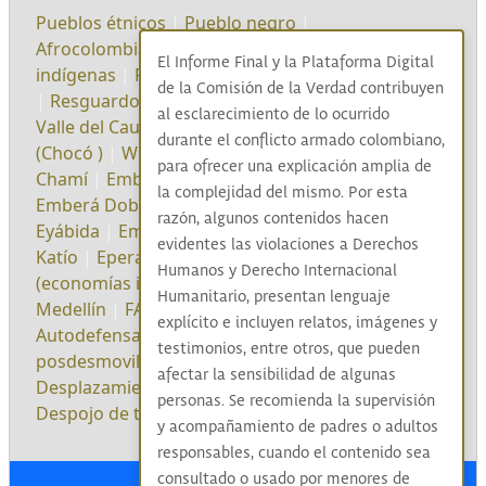
Pueblos étnicos
|
Pueblo negro
|
Afrocolombianos
|
Afrocolombianas
|
Pueblos
El Informe Final y la Plataforma Digital
indígenas
|
Pueblo Rrom
|
Consejos comunitarios
de la Comisión de la Verdad contribuyen
|
Resguardo indígena
|
Kumpania
|
Kumpañy
|
al esclarecimiento de lo ocurrido
Valle del Cauca
|
Buenaventura
|
Río Atrato
durante el conflicto armado colombiano,
(Chocó )
|
Wounaán
|
Emberá
|
Embera
|
Emberá
para ofrecer una explicación amplia de
Chamí
|
Embera Chamí
|
Emberá Dobidá
|
la complejidad del mismo. Por esta
Emberá Dobidá-Mokaná
|
Embera eyábida
|
razón, algunos contenidos hacen
Eyábida
|
Embera katío
|
Embera Katío-Katío
|
evidentes las violaciones a Derechos
Katío
|
Eperara Siapidara
|
Eperara
|
Narcotráfico
Humanos y Derecho Internacional
(economías ilegales)
|
Cartel de Cali
|
Cartel de
Humanitario, presentan lenguaje
Medellín
|
FARC-EP
|
Minería ilegal
|
ELN
|
AUC
|
explícito e incluyen relatos, imágenes y
Autodefensas Unidas de Colombia
|
Grupos
testimonios, entre otros, que pueden
posdesmovilización
|
Disidencias FARC
|
ACCU
|
afectar la sensibilidad de algunas
Desplazamiento forzado
|
Confinamiento
|
personas. Se recomienda la supervisión
Despojo de tierras
|
Abandono
|
y acompañamiento de padres o adultos
responsables, cuando el contenido sea
consultado o usado por menores de