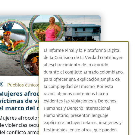
El Informe Final y la Plataforma Digital
de la Comisión de la Verdad contribuyen
al esclarecimiento de lo ocurrido
durante el conflicto armado colombiano,
para ofrecer una explicación amplia de
Pueblos étnicos
la complejidad del mismo. Por esta
Mujeres afrocolombianas
razón, algunos contenidos hacen
víctimas de violencia sexual en
evidentes las violaciones a Derechos
el marco del conflicto armado
Humanos y Derecho Internacional
Humanitario, presentan lenguaje
Mujeres afrocolombianas relatan hechos
explícito e incluyen relatos, imágenes y
de violencias sexual sufridos en el marco
testimonios, entre otros, que pueden
del conflicto armado. Estas mujeres han