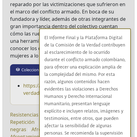
reparado por las victimizaciones que sufrieron en
el marco del conflicto armado. En boca de su
fundadora y líder, además de otras integrantes de
gran importancia dentro del colectivo cuentan
cómo las ruedas de palabra o Tongas han sido
El Informe Final y la Plataforma Digital
una herramienta bastante efectiva para sanar y
de la Comisión de la Verdad contribuyen
conocer los dolores que han guardado estas
al esclarecimiento de lo ocurrido
mujeres a lo largo de los años.
durante el conflicto armado colombiano,
para ofrecer una explicación amplia de
Colecciones
la complejidad del mismo. Por esta
razón, algunos contenidos hacen
https://archivo.comisiondelaverdad.co/la-
evidentes las violaciones a Derechos
verdad-del-pueblo-negro
Humanos y Derecho Internacional
Humanitario, presentan lenguaje
explícito e incluyen relatos, imágenes y
Resistencias
|
Racismo
|
Convivencia
|
No
testimonios, entre otros, que pueden
Repetición
|
Mujeres negras
|
Comunidades
afectar la sensibilidad de algunas
negras
|
Afrocolombianas
|
Buenaventura
|
personas. Se recomienda la supervisión
Afrontamientos
|
Pueblos étnicos
|