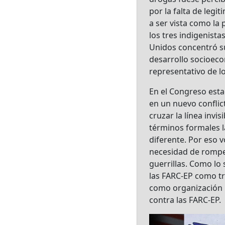
por la falta de leg
a ser vista como la 
los tres indigenist
Unidos concentró su
desarrollo socioeco
representativo de l
En el Congreso est
en un nuevo conflict
cruzar la línea invi
términos formales l
diferente. Por eso 
necesidad de romper 
guerrillas. Como lo 
las FARC-EP como tr
como organización i
contra las FARC-EP.