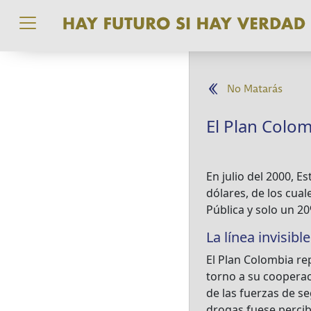
Pasar al contenido principal
No Matarás
El Plan Colo
En julio del 2000, 
dólares, de los cual
Pública y solo un 20
La línea invisib
El Plan Colombia re
torno a su cooperac
de las fuerzas de s
drogas fuese perci