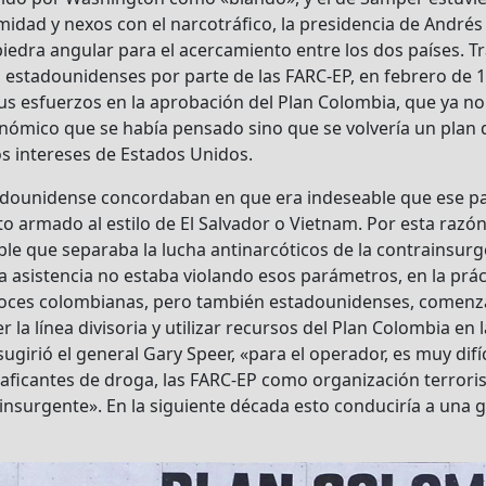
itimidad y nexos con el narcotráfico, la presidencia de Andr
piedra angular para el acercamiento entre los dos países. Tr
as estadounidenses por parte de las FARC-EP, en febrero de 
s esfuerzos en la aprobación del Plan Colombia, que ya no 
nómico que se había pensado sino que se volvería un plan 
os intereses de Estados Unidos.
adounidense concordaban en que era indeseable que ese pa
o armado al estilo de El Salvador o Vietnam. Por esta razón,
sible que separaba la lucha antinarcóticos de la contrainsurg
a asistencia no estaba violando esos parámetros, en la prá
voces colombianas, pero también estadounidenses, comenza
la línea divisoria y utilizar recursos del Plan Colombia en l
sugirió el general Gary Speer, «para el operador, es muy difíc
aficantes de droga, las FARC-EP como organización terroris
nsurgente». En la siguiente década esto conduciría a una g