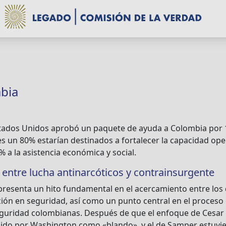
mbia
Estados Unidos aprobó un paquete de ayuda a Colombia por 
es un 80% estarían destinados a fortalecer la capacidad ope
% a la asistencia económica y social.
le entre lucha antinarcóticos y contrainsurgente
presenta un hito fundamental en el acercamiento entre los
ión en seguridad, así como un punto central en el proces
eguridad colombianas. Después de que el enfoque de Cesar G
bido por Washington como «blando», y el de Samper estuvie