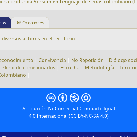
scucha profunda Versión en Lenguaje de señas colombiano (L
dos
Colecciones
diversos actores en el territorio
econocimiento
|
Convivencia
|
No Repetición
|
Diálogo soci
|
Pleno de comisionados
|
Escucha
|
Metodología
|
Territo
 Colombiano
|
Atribución-NoComercial-CompartirIgual
4.0 Internacional (CC BY-NC-SA 4.0)