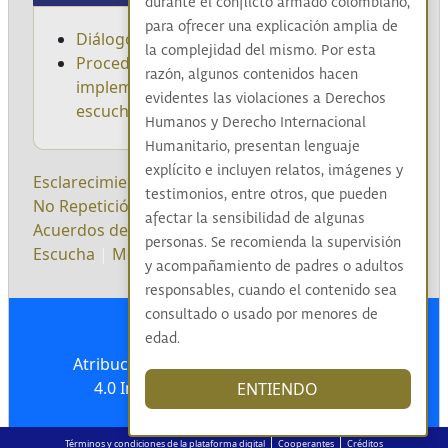
durante el conflicto armado colombiano,
para ofrecer una explicación amplia de
Diálogo Social
la complejidad del mismo. Por esta
Procedimiento para el Diseño e
razón, algunos contenidos hacen
implementación de los espacios de
evidentes las violaciones a Derechos
escucha
Humanos y Derecho Internacional
Humanitario, presentan lenguaje
explícito e incluyen relatos, imágenes y
Esclarecimiento
|
Reconocimiento
|
Convivencia
|
testimonios, entre otros, que pueden
No Repetición
|
Diálogo social
|
Sistematización
|
afectar la sensibilidad de algunas
Acuerdos de Paz
|
Pleno de comisionados
|
personas. Se recomienda la supervisión
Escucha
|
Metodología
|
Territorios
|
Legado
|
y acompañamiento de padres o adultos
responsables, cuando el contenido sea
consultado o usado por menores de
edad.
Atribución-NoComercial-CompartirIgual
4.0 Internacional (CC BY-NC-SA 4.0)
ENTIENDO
|
|
Términos y condiciones de la plataforma digital
Cooperantes
Créditos