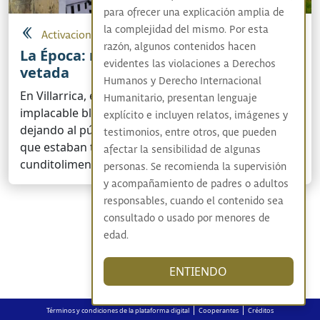
para ofrecer una explicación amplia de
la complejidad del mismo. Por esta
Activaciones artísticas y culturales
razón, algunos contenidos hacen
La Época: reportajes de una historia
evidentes las violaciones a Derechos
vetada
Humanos y Derecho Internacional
En Villarrica, en 1954 un régimen de censura
Humanitario, presentan lenguaje
implacable bloqueó las noticias de la guerra,
explícito e incluyen relatos, imágenes y
dejando al público a ciegas sobre los graves hechos
testimonios, entre otros, que pueden
que estaban teniendo lugar en el Sumapaz
afectar la sensibilidad de algunas
cunditolimense.
personas. Se recomienda la supervisión
y acompañamiento de padres o adultos
responsables, cuando el contenido sea
consultado o usado por menores de
edad.
ENTIENDO
|
|
Términos y condiciones de la plataforma digital
Cooperantes
Créditos