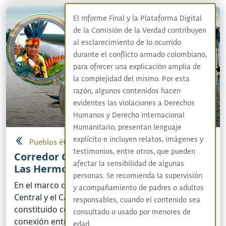
El Informe Final y la Plataforma Digital
de la Comisión de la Verdad contribuyen
al esclarecimiento de lo ocurrido
durante el conflicto armado colombiano,
para ofrecer una explicación amplia de
la complejidad del mismo. Por esta
razón, algunos contenidos hacen
evidentes las violaciones a Derechos
Humanos y Derecho Internacional
Humanitario, presentan lenguaje
explícito e incluyen relatos, imágenes y
Pueblos étnicos
testimonios, entre otros, que pueden
Corredor Cordillera Central y Cañón de
afectar la sensibilidad de algunas
Las Hermosas
personas. Se recomienda la supervisión
En el marco del conflicto armado, la cordillera
y acompañamiento de padres o adultos
Central y el Cañón de Las Hermosas se han
responsables, cuando el contenido sea
constituido como un corredor estratégico para la
consultado o usado por menores de
conexión entre diferentes departamentos: Cauca,
edad.